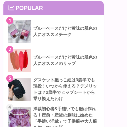
POPULAR
1
ブルーベースだけど黄味の肌色の
人にオススメチーク
2
ブルーベースだけど黄味の肌色の
人にオススメのリップ
3
グスケット抱っこ紐は3歳半でも
現役！いつから使える？デメリッ
トは？2歳半でヒップシートから
乗り換えたわけ
4
洋裁初心者&手縫いでも服は作れ
る！産前・産後の趣味に始めた
「手縫い洋裁」で子供服や大人服