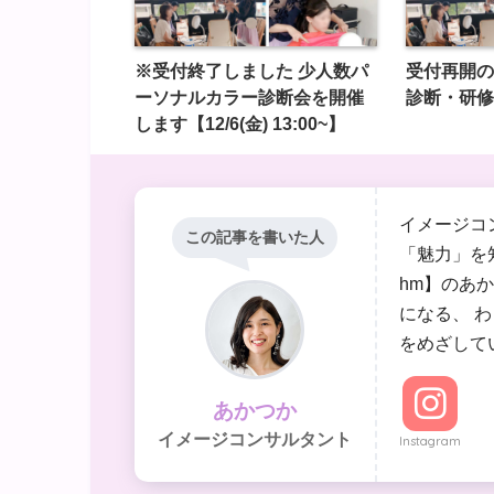
※受付終了しました 少人数パ
受付再開の
ーソナルカラー診断会を開催
診断・研修
します【12/6(金) 13:00~】
イメージコ
この記事を書いた人
「魅力」を
hm】のあ
になる、 
をめざして
あかつか
イメージコンサルタント
Instagram