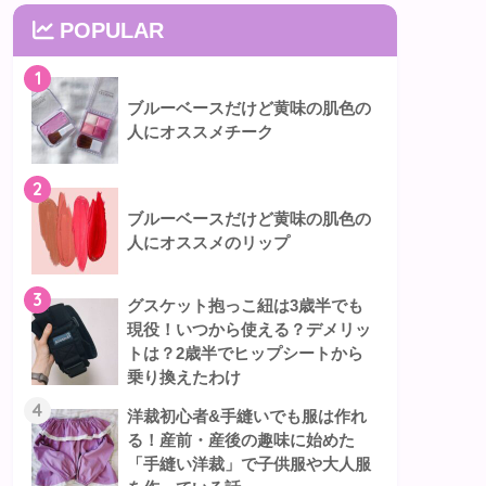
POPULAR
1
ブルーベースだけど黄味の肌色の
人にオススメチーク
2
ブルーベースだけど黄味の肌色の
人にオススメのリップ
3
グスケット抱っこ紐は3歳半でも
現役！いつから使える？デメリッ
トは？2歳半でヒップシートから
乗り換えたわけ
4
洋裁初心者&手縫いでも服は作れ
る！産前・産後の趣味に始めた
「手縫い洋裁」で子供服や大人服